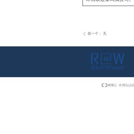
前一个：
无
ꄴ
本网站由