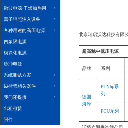
微波电源-干燥加热用
ꁇ
离子辐照注入设备
ꁇ
各种用途的高压电源
ꁇ
北京瑞启沃达科技有限
四象限电源
超高稳中低压电源
模块化电源
脉冲电源
品牌
系列
系统测试方案
ꁇ
磁控管相关器件
ꁇ
PTNhp系
列
德国
我们还提供
ꁇ
海泽
出租租赁
PCU系列
附件
详情欢迎垂询我公司。010-84